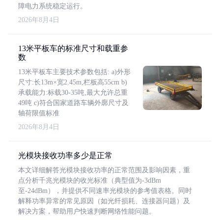
障电力系统稳定运行。
2026年8月4日
13米平板车的标准尺寸和载重参
数
13米平板车主要技术参数包括: a)外形
尺寸:长13m×宽2.45m,栏板高55cm b)
承载能力:标载30-35吨,最大允许总重
49吨 c)符合国家道路车辆外廓尺寸及
轴荷限值标准
2026年8月4日
光模块接收功率多少是正常
本文详细解答光模块接收功率的正常范围及影响因素，重
点分析千兆光模块的收光标准（典型值为-3dBm
至-24dBm），并提供不同速率光模块的参考值表格。同时
解释功率异常的常见原因（如光纤损耗、连接器问题）及
解决方案，帮助用户快速判断网络性能问题。