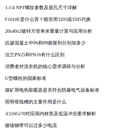
1-1/4 NPT螺纹参数及底孔尺寸详解
F1010E是什么管？能否用3205或3505代换
20x40x2镀锌方管单米重量计算与应用分析
抗渗混凝土中P6和P8膨胀剂分别加多少
法兰PN25和PN16有什么区别
消费者对洗衣机的核心需求调研与分析
U型螺栓的国家标准
煤矿用电热取暖器是否符合防爆电气设备标准
照明母线槽的主要作用是什么
A516Gr70对应国内材质及低温冲击要求解析
镀镍钢带可以过多少电流