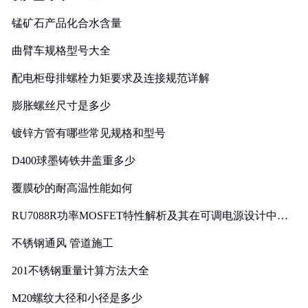
锰矿石产品化合水含量
曲臂车规格型号大全
配电柜母排螺栓力矩要求及连接规范详解
膨胀螺丝尺寸是多少
镀锌方管有哪些常见规格和型号
D400球墨铸铁井盖重多少
覆膜砂的耐高温性能如何
RU7088R功率MOSFET特性解析及其在可调电源设计中的
实践
不锈钢通风 管道施工
201不锈钢重量计算方法大全
M20螺纹大径和小径是多少