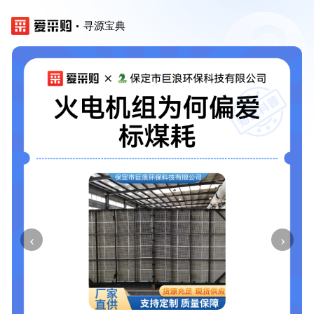
寻源宝典
‹
›