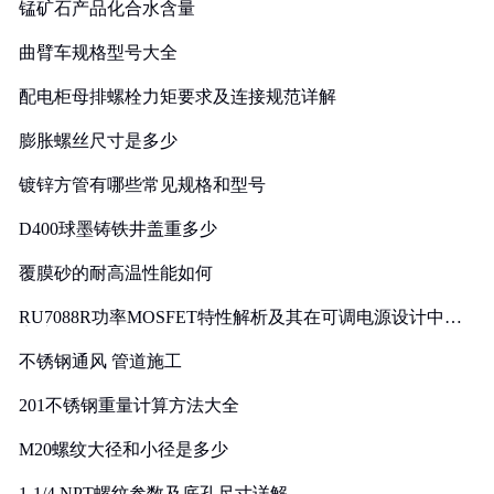
锰矿石产品化合水含量
曲臂车规格型号大全
配电柜母排螺栓力矩要求及连接规范详解
膨胀螺丝尺寸是多少
镀锌方管有哪些常见规格和型号
D400球墨铸铁井盖重多少
覆膜砂的耐高温性能如何
RU7088R功率MOSFET特性解析及其在可调电源设计中的
实践
不锈钢通风 管道施工
201不锈钢重量计算方法大全
M20螺纹大径和小径是多少
1-1/4 NPT螺纹参数及底孔尺寸详解