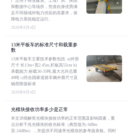
广泛用于商业建筑、工业厂房、医院
和数据中心等场所，凭借自身优势满
足不同领域对电力供应的高要求，保
障电力系统稳定运行。
2026年8月4日
13米平板车的标准尺寸和载重参
数
13米平板车主要技术参数包括: a)外形
尺寸:长13m×宽2.45m,栏板高55cm b)
承载能力:标载30-35吨,最大允许总重
49吨 c)符合国家道路车辆外廓尺寸及
轴荷限值标准
2026年8月4日
光模块接收功率多少是正常
本文详细解答光模块接收功率的正常范围及影响因素，重
点分析千兆光模块的收光标准（典型值为-3dBm
至-24dBm），并提供不同速率光模块的参考值表格。同时