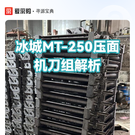
寻源宝典
‹
›