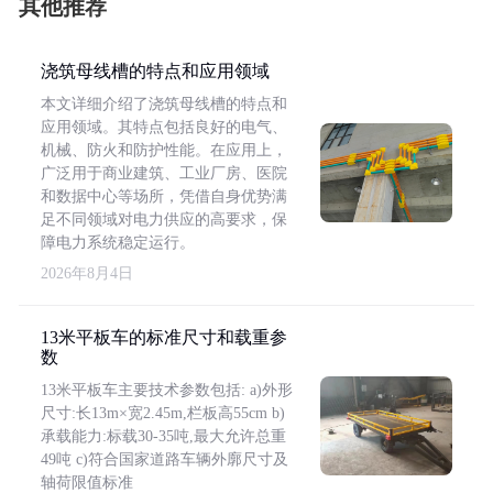
其他推荐
浇筑母线槽的特点和应用领域
本文详细介绍了浇筑母线槽的特点和
应用领域。其特点包括良好的电气、
机械、防火和防护性能。在应用上，
广泛用于商业建筑、工业厂房、医院
和数据中心等场所，凭借自身优势满
足不同领域对电力供应的高要求，保
障电力系统稳定运行。
2026年8月4日
13米平板车的标准尺寸和载重参
数
13米平板车主要技术参数包括: a)外形
尺寸:长13m×宽2.45m,栏板高55cm b)
承载能力:标载30-35吨,最大允许总重
49吨 c)符合国家道路车辆外廓尺寸及
轴荷限值标准