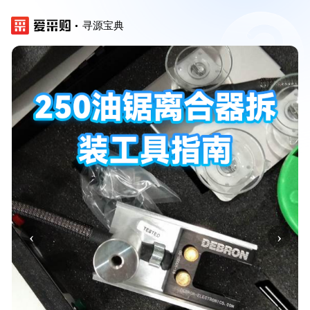
寻源宝典
‹
›