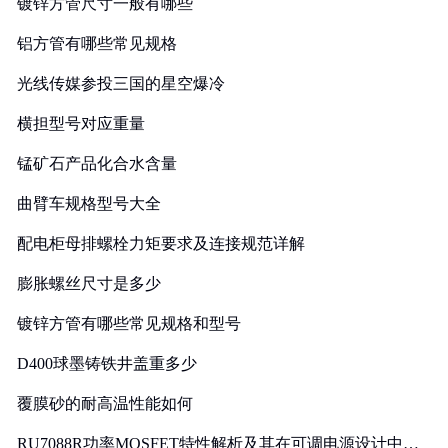
镀锌方管尺寸一般有哪些
铝方管有哪些常见规格
光线传媒参投三国的星空爆冷
横担型号对应重量
锰矿石产品化合水含量
曲臂车规格型号大全
配电柜母排螺栓力矩要求及连接规范详解
膨胀螺丝尺寸是多少
镀锌方管有哪些常见规格和型号
D400球墨铸铁井盖重多少
覆膜砂的耐高温性能如何
RU7088R功率MOSFET特性解析及其在可调电源设计中的