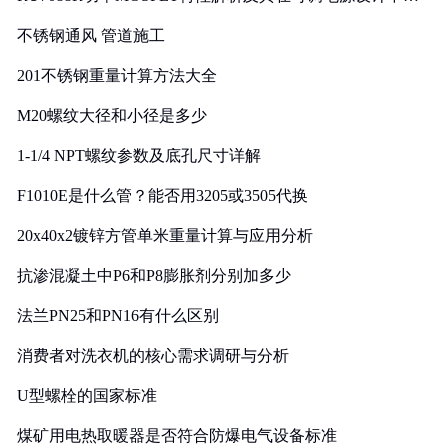
实践
不锈钢通风 管道施工
201不锈钢重量计算方法大全
M20螺纹大径和小径是多少
1-1/4 NPT螺纹参数及底孔尺寸详解
F1010E是什么管？能否用3205或3505代换
20x40x2镀锌方管单米重量计算与应用分析
抗渗混凝土中P6和P8膨胀剂分别加多少
法兰PN25和PN16有什么区别
消费者对洗衣机的核心需求调研与分析
U型螺栓的国家标准
煤矿用电热取暖器是否符合防爆电气设备标准