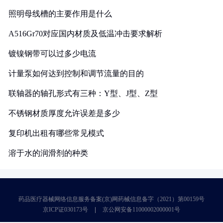
照明母线槽的主要作用是什么
A516Gr70对应国内材质及低温冲击要求解析
镀镍钢带可以过多少电流
计量泵如何达到控制和调节流量的目的
联轴器的轴孔形式有三种：Y型、J型、Z型
不锈钢材质厚度允许误差是多少
复印机出租有哪些常见模式
溶于水的润滑剂的种类
药品医疗器械网络信息服务备案(京)网药械信息备字（2021）第00159号
京ICP证030173号
京公网安备11000002000001号