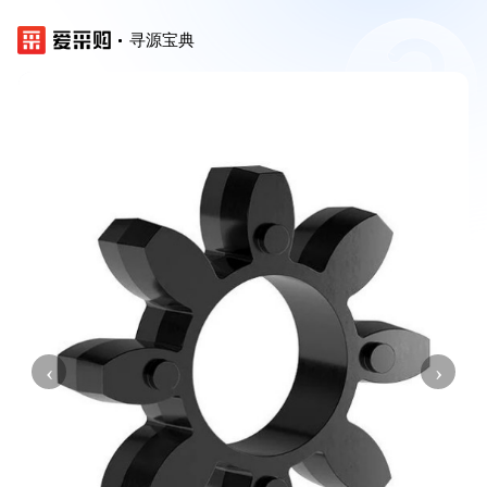
寻源宝典
‹
›