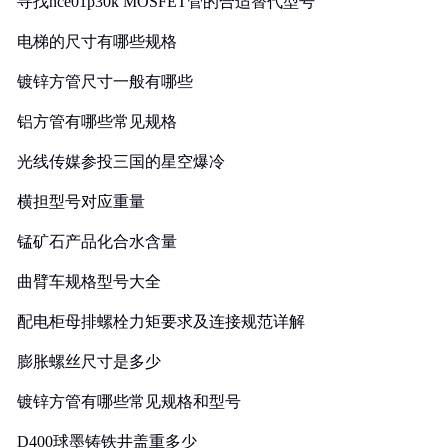
寻找nce01p30k MOSFET管的合适替代型号
电梯的尺寸有哪些规格
镀锌方管尺寸一般有哪些
铝方管有哪些常见规格
光线传媒参投三国的星空爆冷
横担型号对应重量
锰矿石产品化合水含量
曲臂车规格型号大全
配电柜母排螺栓力矩要求及连接规范详解
膨胀螺丝尺寸是多少
镀锌方管有哪些常见规格和型号
D400球墨铸铁井盖重多少