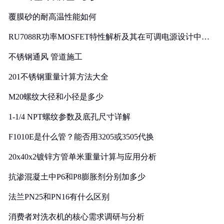
覆膜砂的耐高温性能如何
RU7088R功率MOSFET特性解析及其在可调电源设计中的
实践
不锈钢通风 管道施工
201不锈钢重量计算方法大全
M20螺纹大径和小径是多少
1-1/4 NPT螺纹参数及底孔尺寸详解
F1010E是什么管？能否用3205或3505代换
20x40x2镀锌方管单米重量计算与应用分析
抗渗混凝土中P6和P8膨胀剂分别加多少
法兰PN25和PN16有什么区别
消费者对洗衣机的核心需求调研与分析