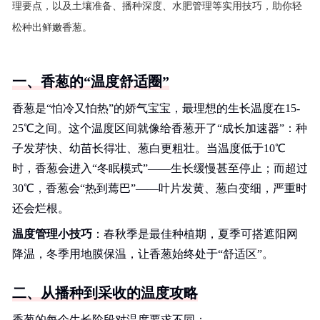
理要点，以及土壤准备、播种深度、水肥管理等实用技巧，助你轻
松种出鲜嫩香葱。
一、香葱的“温度舒适圈”
香葱是“怕冷又怕热”的娇气宝宝，最理想的生长温度在15-
25℃之间。这个温度区间就像给香葱开了“成长加速器”：种
子发芽快、幼苗长得壮、葱白更粗壮。当温度低于10℃
时，香葱会进入“冬眠模式”——生长缓慢甚至停止；而超过
30℃，香葱会“热到蔫巴”——叶片发黄、葱白变细，严重时
还会烂根。
温度管理小技巧
：春秋季是最佳种植期，夏季可搭遮阳网
降温，冬季用地膜保温，让香葱始终处于“舒适区”。
二、从播种到采收的温度攻略
香葱的每个生长阶段对温度要求不同：