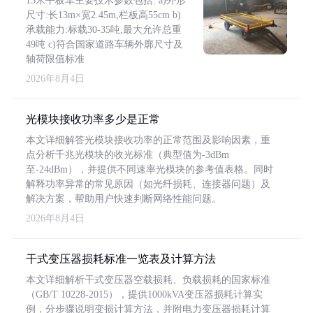
13米平板车主要技术参数包括: a)外形
尺寸:长13m×宽2.45m,栏板高55cm b)
承载能力:标载30-35吨,最大允许总重
49吨 c)符合国家道路车辆外廓尺寸及
轴荷限值标准
2026年8月4日
光模块接收功率多少是正常
本文详细解答光模块接收功率的正常范围及影响因素，重
点分析千兆光模块的收光标准（典型值为-3dBm
至-24dBm），并提供不同速率光模块的参考值表格。同时
解释功率异常的常见原因（如光纤损耗、连接器问题）及
解决方案，帮助用户快速判断网络性能问题。
2026年8月4日
干式变压器损耗标准一览表及计算方法
本文详细解析干式变压器空载损耗、负载损耗的国家标准
（GB/T 10228-2015），提供1000kVA变压器损耗计算实
例，分步骤说明变损计算方法，并附电力变压器损耗计算