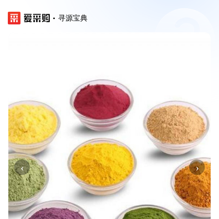
寻源宝典
‹
›