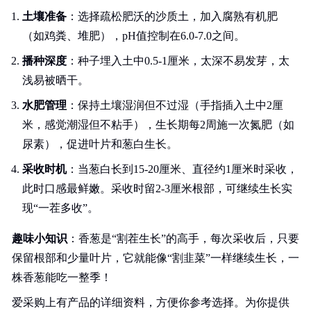
土壤准备
：选择疏松肥沃的沙质土，加入腐熟有机肥
（如鸡粪、堆肥），pH值控制在6.0-7.0之间。
播种深度
：种子埋入土中0.5-1厘米，太深不易发芽，太
浅易被晒干。
水肥管理
：保持土壤湿润但不过湿（手指插入土中2厘
米，感觉潮湿但不粘手），生长期每2周施一次氮肥（如
尿素），促进叶片和葱白生长。
采收时机
：当葱白长到15-20厘米、直径约1厘米时采收，
此时口感最鲜嫩。采收时留2-3厘米根部，可继续生长实
现“一茬多收”。
趣味小知识
：香葱是“割茬生长”的高手，每次采收后，只要
保留根部和少量叶片，它就能像“割韭菜”一样继续生长，一
株香葱能吃一整季！
爱采购上有产品的详细资料，方便你参考选择。为你提供