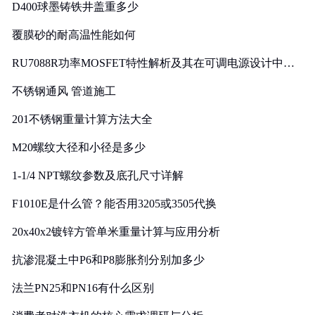
D400球墨铸铁井盖重多少
覆膜砂的耐高温性能如何
RU7088R功率MOSFET特性解析及其在可调电源设计中的
实践
不锈钢通风 管道施工
201不锈钢重量计算方法大全
M20螺纹大径和小径是多少
1-1/4 NPT螺纹参数及底孔尺寸详解
F1010E是什么管？能否用3205或3505代换
20x40x2镀锌方管单米重量计算与应用分析
抗渗混凝土中P6和P8膨胀剂分别加多少
法兰PN25和PN16有什么区别