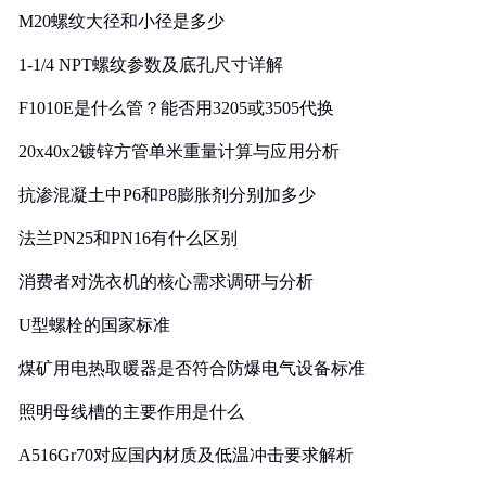
M20螺纹大径和小径是多少
1-1/4 NPT螺纹参数及底孔尺寸详解
F1010E是什么管？能否用3205或3505代换
20x40x2镀锌方管单米重量计算与应用分析
抗渗混凝土中P6和P8膨胀剂分别加多少
法兰PN25和PN16有什么区别
消费者对洗衣机的核心需求调研与分析
U型螺栓的国家标准
煤矿用电热取暖器是否符合防爆电气设备标准
照明母线槽的主要作用是什么
A516Gr70对应国内材质及低温冲击要求解析