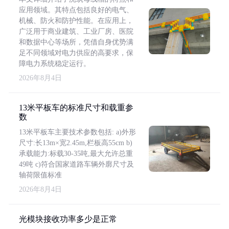
应用领域。其特点包括良好的电气、
机械、防火和防护性能。在应用上，
广泛用于商业建筑、工业厂房、医院
和数据中心等场所，凭借自身优势满
足不同领域对电力供应的高要求，保
障电力系统稳定运行。
2026年8月4日
13米平板车的标准尺寸和载重参
数
13米平板车主要技术参数包括: a)外形
尺寸:长13m×宽2.45m,栏板高55cm b)
承载能力:标载30-35吨,最大允许总重
49吨 c)符合国家道路车辆外廓尺寸及
轴荷限值标准
2026年8月4日
光模块接收功率多少是正常