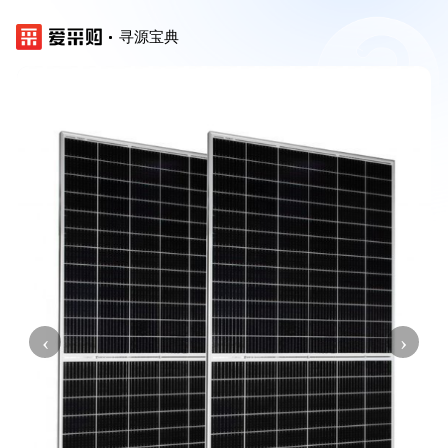
寻源宝典
‹
›