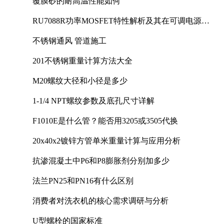
覆膜砂的耐高温性能如何
RU7088R功率MOSFET特性解析及其在可调电源设
计中的实践
不锈钢通风 管道施工
201不锈钢重量计算方法大全
M20螺纹大径和小径是多少
1-1/4 NPT螺纹参数及底孔尺寸详解
F1010E是什么管？能否用3205或3505代换
20x40x2镀锌方管单米重量计算与应用分析
抗渗混凝土中P6和P8膨胀剂分别加多少
法兰PN25和PN16有什么区别
消费者对洗衣机的核心需求调研与分析
U型螺栓的国家标准