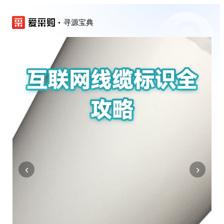
寻源宝典
‹
›