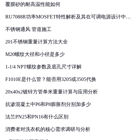
覆膜砂的耐高温性能如何
RU7088R功率MOSFET特性解析及其在可调电源设计中的
实践
不锈钢通风 管道施工
201不锈钢重量计算方法大全
M20螺纹大径和小径是多少
1-1/4 NPT螺纹参数及底孔尺寸详解
F1010E是什么管？能否用3205或3505代换
20x40x2镀锌方管单米重量计算与应用分析
抗渗混凝土中P6和P8膨胀剂分别加多少
法兰PN25和PN16有什么区别
消费者对洗衣机的核心需求调研与分析