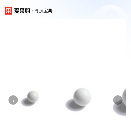
寻源宝典
‹
›