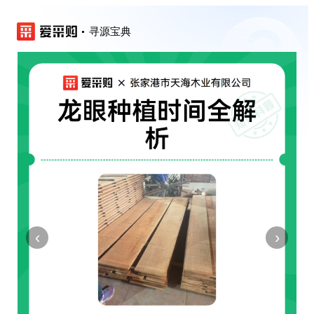
寻源宝典
‹
›