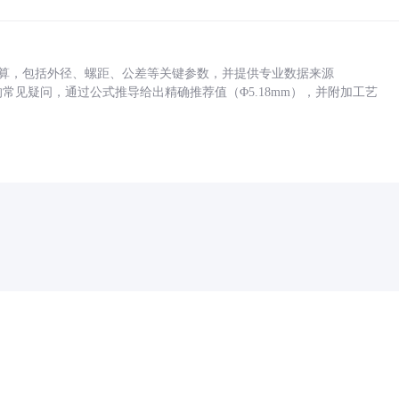
底孔计算，包括外径、螺距、公差等关键参数，并提供专业数据来源
孔尺寸的常见疑问，通过公式推导给出精确推荐值（Φ5.18mm），并附加工艺
药品医疗器械网络信息服务备案(京)网药械信息备字（2021）第00159号
京ICP证030173号
京公网安备11000002000001号