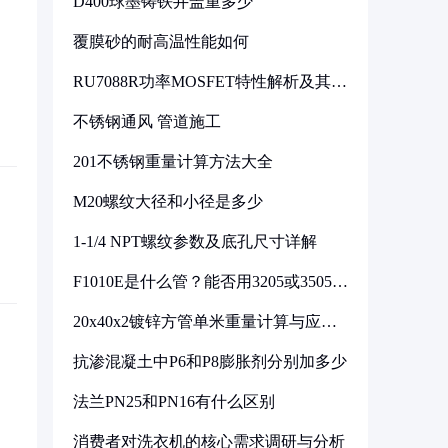
D400球墨铸铁井盖重多少
覆膜砂的耐高温性能如何
RU7088R功率MOSFET特性解析及其在
可调电源设计中的实践
不锈钢通风 管道施工
201不锈钢重量计算方法大全
M20螺纹大径和小径是多少
1-1/4 NPT螺纹参数及底孔尺寸详解
F1010E是什么管？能否用3205或3505代
换
20x40x2镀锌方管单米重量计算与应用
分析
抗渗混凝土中P6和P8膨胀剂分别加多少
法兰PN25和PN16有什么区别
消费者对洗衣机的核心需求调研与分析