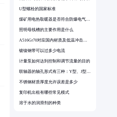
U型螺栓的国家标准
煤矿用电热取暖器是否符合防爆电气设
备标准
照明母线槽的主要作用是什么
A516Gr70对应国内材质及低温冲击要
求解析
镀镍钢带可以过多少电流
计量泵如何达到控制和调节流量的目的
联轴器的轴孔形式有三种：Y型、J型、
Z型
不锈钢材质厚度允许误差是多少
复印机出租有哪些常见模式
溶于水的润滑剂的种类