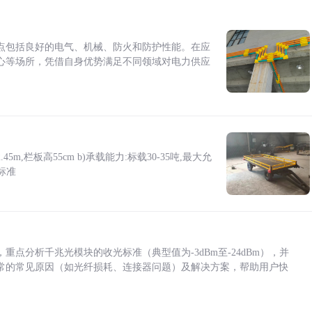
点包括良好的电气、机械、防火和防护性能。在应
心等场所，凭借自身优势满足不同领域对电力供应
5m,栏板高55cm b)承载能力:标载30-35吨,最大允
标准
点分析千兆光模块的收光标准（典型值为-3dBm至-24dBm），并
常的常见原因（如光纤损耗、连接器问题）及解决方案，帮助用户快