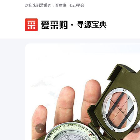
欢迎来到爱采购，百度旗下B2B平台
寻源宝典
‹
›