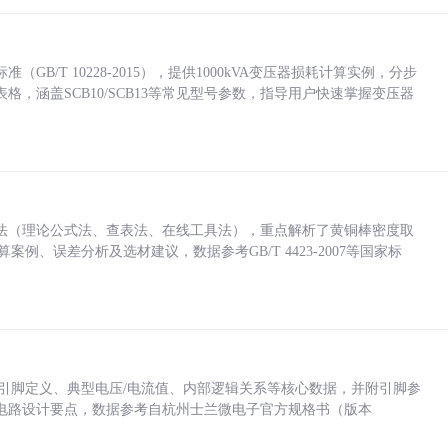
/T 10228-2015），提供1000kVA变压器损耗计算实例，分步
，涵盖SCB10/SCB13等常见型号参数，指导用户快速掌握变压器
法（理论公式法、查表法、在线工具法），重点解析了黄铜棒密度取
计算案例、误差分析及选材建议，数据参考GB/T 4423-2007等国家标
括各引脚定义、典型电压/电流值、内部逻辑关系等核心数据，并附引脚参
电路设计要点，数据参考自杭州士兰微电子官方规格书（版本