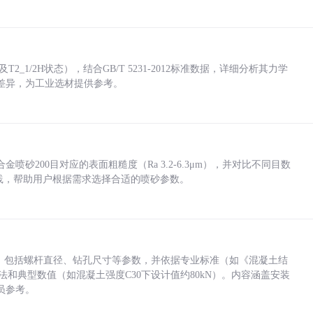
_1/2H状态），结合GB/T 5231-2012标准数据，详细分析其力学
差异，为工业选材提供参考。
砂200目对应的表面粗糙度（Ra 3.2-6.3μm），并对比不同目数
业实践，帮助用户根据需求选择合适的喷砂参数。
力，包括螺杆直径、钻孔尺寸等参数，并依据专业标准（如《混凝土结
方法和典型数值（如混凝土强度C30下设计值约80kN）。内容涵盖安装
员参考。