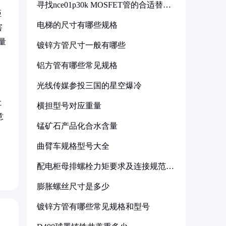
寻找nce01p30k MOSFET管的合适替代
型号
距
电梯的尺寸有哪些规格
害
量
镀锌方管尺寸一般有哪些
铝方管有哪些常见规格
光线传媒参投三国的星空爆冷
让
横担型号对应重量
意
锰矿石产品化合水含量
曲臂车规格型号大全
配电柜母排螺栓力矩要求及连接规范详
解
膨胀螺丝尺寸是多少
镀锌方管有哪些常见规格和型号