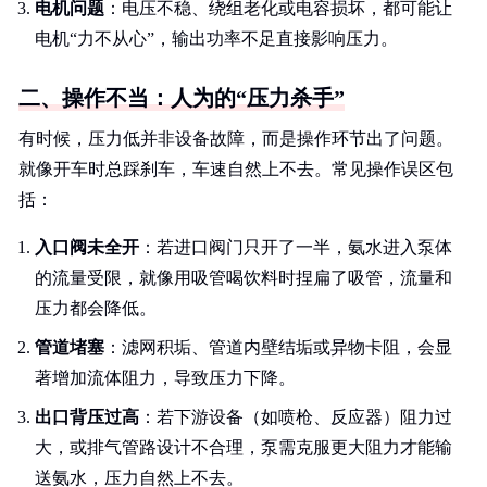
电机问题
：电压不稳、绕组老化或电容损坏，都可能让
电机“力不从心”，输出功率不足直接影响压力。
二、操作不当：人为的“压力杀手”
有时候，压力低并非设备故障，而是操作环节出了问题。
就像开车时总踩刹车，车速自然上不去。常见操作误区包
括：
入口阀未全开
：若进口阀门只开了一半，氨水进入泵体
的流量受限，就像用吸管喝饮料时捏扁了吸管，流量和
压力都会降低。
管道堵塞
：滤网积垢、管道内壁结垢或异物卡阻，会显
著增加流体阻力，导致压力下降。
出口背压过高
：若下游设备（如喷枪、反应器）阻力过
大，或排气管路设计不合理，泵需克服更大阻力才能输
送氨水，压力自然上不去。