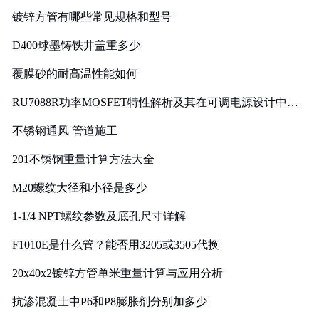
镀锌方管有哪些常见规格和型号
D400球墨铸铁井盖重多少
覆膜砂的耐高温性能如何
RU7088R功率MOSFET特性解析及其在可调电源设计中的
实践
不锈钢通风 管道施工
201不锈钢重量计算方法大全
M20螺纹大径和小径是多少
1-1/4 NPT螺纹参数及底孔尺寸详解
F1010E是什么管？能否用3205或3505代换
20x40x2镀锌方管单米重量计算与应用分析
抗渗混凝土中P6和P8膨胀剂分别加多少