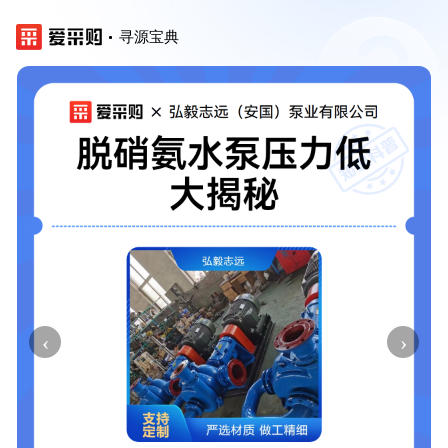
寻源宝典
‹
›