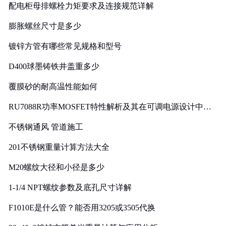
配电柜母排螺栓力矩要求及连接规范详解
膨胀螺丝尺寸是多少
镀锌方管有哪些常见规格和型号
D400球墨铸铁井盖重多少
覆膜砂的耐高温性能如何
RU7088R功率MOSFET特性解析及其在可调电源设计中的
实践
不锈钢通风 管道施工
201不锈钢重量计算方法大全
M20螺纹大径和小径是多少
1-1/4 NPT螺纹参数及底孔尺寸详解
F1010E是什么管？能否用3205或3505代换