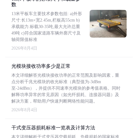
数
13米平板车主要技术参数包括: a)外形
尺寸:长13m×宽2.45m,栏板高55cm b)
承载能力:标载30-35吨,最大允许总重
49吨 c)符合国家道路车辆外廓尺寸及
轴荷限值标准
2026年8月4日
光模块接收功率多少是正常
本文详细解答光模块接收功率的正常范围及影响因素，重
点分析千兆光模块的收光标准（典型值为-3dBm
至-24dBm），并提供不同速率光模块的参考值表格。同时
解释功率异常的常见原因（如光纤损耗、连接器问题）及
解决方案，帮助用户快速判断网络性能问题。
2026年8月4日
干式变压器损耗标准一览表及计算方法
本文详细解析干式变压器空载损耗、负载损耗的国家标准