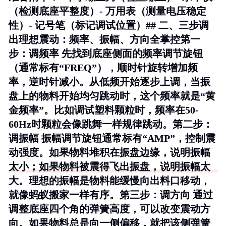
（检测底座平整度）- 万用表（测量电压稳定
性）- 记号笔（标记调试位置）## 二、三步调
出理想震动：频率、振幅、方向全掌控
第一
步：调频率
先找到底座侧面的频率调节旋钮
（通常标有“FREQ”），顺时针旋转增加频
率，逆时针减小。从低频开始逐步上调，当振
盘上的物料开始均匀跳动时，这个频率就是“黄
金频率”。比如调试塑料颗粒时，频率在50-
60Hz时颗粒会像跳舞一样规律跳动。
第二步：
调振幅
振幅调节旋钮通常标有“AMP”，控制震
动强度。如果物料堆积在振盘边缘，说明振幅
太小；如果物料被震得飞出振盘，说明振幅太
大。理想的振幅是物料能缓慢向出料口移动，
就像蚂蚁搬家一样有序。
第三步：调方向
通过
调整底座四个角的弹簧高度，可以改变震动方
向。如果物料总是向一侧偏移，就把该侧弹簧