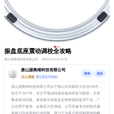
振盘底座震动调校全攻略
唐山源奥维科技有限公司
·
2026-03-15 01:02:58
唐山源奥维科技有限公司
咨询
进店
法人:董建
通过真实性核验
唐山源奥维科技有限公司位于唐山市高新区大庆道106号，
创立于2017年，专注于电动转盘设备的研发与制造，主营
餐桌电动转盘、展览展示转盘及定制智能转盘等产品，广
泛应用于家居、会展及汽车领域。公司具备专业的技术服
务能力与丰富的行业经验，致力于为客户提供精密传动解