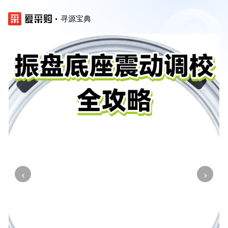
寻源宝典
‹
›