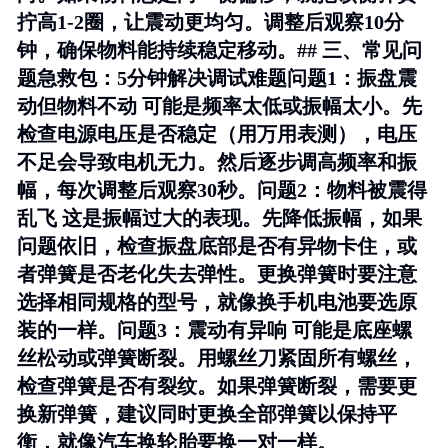
拧高1-2圈，让震动更均匀。调整后观察10分
钟，确保物料能持续稳定移动。## 三、常见问
题急救包：5分钟解决调试难题
问题1：振盘震
动但物料不动
可能是频率太低或振幅太小。先
检查电源电压是否稳定（用万用表测），电压
不足会导致电机无力。然后逐步调高频率和振
幅，每次调整后观察30秒。
问题2：物料被震得
乱飞
这是振幅过大的表现。先降低振幅，如果
问题依旧，检查振盘底部是否有异物卡住，或
者弹簧是否老化失去弹性。更换弹簧时要注意
选择相同规格的型号，就像换手机电池要选原
装的一样。
问题3：震动有异响
可能是底座螺
丝松动或弹簧断裂。用螺丝刀紧固所有螺丝，
检查弹簧是否有裂纹。如果弹簧断裂，需要更
换新弹簧，建议同时更换全部弹簧以保持平
衡，就像汽车换轮胎要换一对一样。