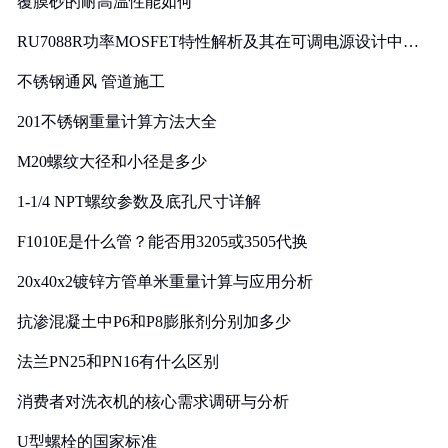
覆膜砂的耐高温性能如何
RU7088R功率MOSFET特性解析及其在可调电源设计中的
实践
不锈钢通风 管道施工
201不锈钢重量计算方法大全
M20螺纹大径和小径是多少
1-1/4 NPT螺纹参数及底孔尺寸详解
F1010E是什么管？能否用3205或3505代换
20x40x2镀锌方管单米重量计算与应用分析
抗渗混凝土中P6和P8膨胀剂分别加多少
法兰PN25和PN16有什么区别
消费者对洗衣机的核心需求调研与分析
U型螺栓的国家标准