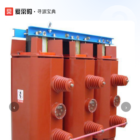
寻源宝典
‹
›