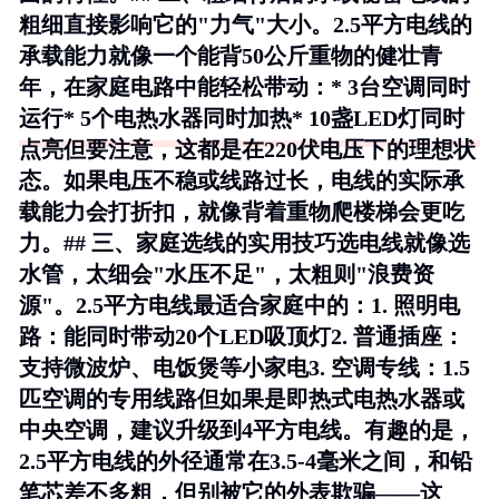
粗细直接影响它的"力气"大小。2.5平方电线的
承载能力就像一个能背50公斤重物的健壮青
年，在家庭电路中能轻松带动：* 3台空调同时
运行* 5个电热水器同时加热* 10盏LED灯同时
点亮但要注意，这都是在220伏电压下的理想状
态。如果电压不稳或线路过长，电线的实际承
载能力会打折扣，就像背着重物爬楼梯会更吃
力。## 三、家庭选线的实用技巧选电线就像选
水管，太细会"水压不足"，太粗则"浪费资
源"。2.5平方电线最适合家庭中的：1.
照明电
路
：能同时带动20个LED吸顶灯2.
普通插座
：
支持微波炉、电饭煲等小家电3.
空调专线
：1.5
匹空调的专用线路但如果是即热式电热水器或
中央空调，建议升级到4平方电线。有趣的是，
2.5平方电线的外径通常在3.5-4毫米之间，和铅
笔芯差不多粗，但别被它的外表欺骗——这