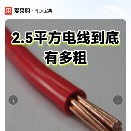
寻源宝典
‹
›