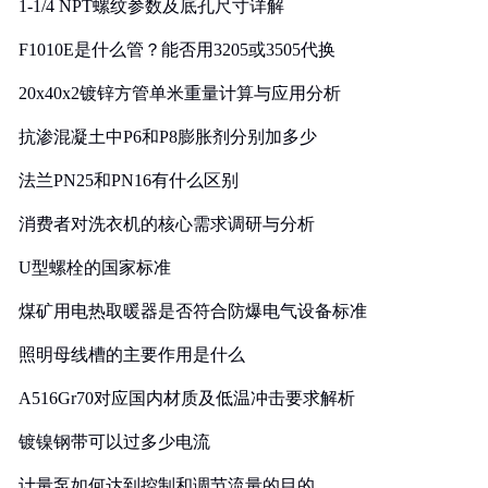
1-1/4 NPT螺纹参数及底孔尺寸详解
F1010E是什么管？能否用3205或3505代换
20x40x2镀锌方管单米重量计算与应用分析
抗渗混凝土中P6和P8膨胀剂分别加多少
法兰PN25和PN16有什么区别
消费者对洗衣机的核心需求调研与分析
U型螺栓的国家标准
煤矿用电热取暖器是否符合防爆电气设备标准
照明母线槽的主要作用是什么
A516Gr70对应国内材质及低温冲击要求解析
镀镍钢带可以过多少电流
计量泵如何达到控制和调节流量的目的