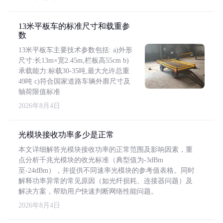
13米平板车的标准尺寸和载重参
数
13米平板车主要技术参数包括: a)外形
尺寸:长13m×宽2.45m,栏板高55cm b)
承载能力:标载30-35吨,最大允许总重
49吨 c)符合国家道路车辆外廓尺寸及
轴荷限值标准
2026年8月4日
光模块接收功率多少是正常
本文详细解答光模块接收功率的正常范围及影响因素，重
点分析千兆光模块的收光标准（典型值为-3dBm
至-24dBm），并提供不同速率光模块的参考值表格。同时
解释功率异常的常见原因（如光纤损耗、连接器问题）及
解决方案，帮助用户快速判断网络性能问题。
2026年8月4日