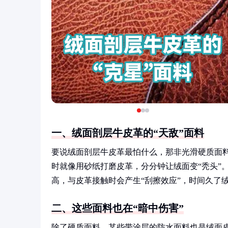
一、绒面剖层牛皮革的“天敌”面料
要说绒面剖层牛皮革最怕什么，那非光滑硬质面
时就像用砂纸打磨皮革，分分钟让绒面变“秃头”
高，与皮革接触时会产生“刮擦效应”，时间久了
二、这些面料也在“暗中伤害”
除了硬质面料，某些带涂层的防水面料也是绒面皮