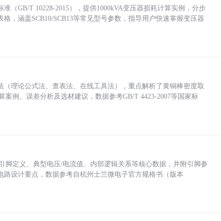
/T 10228-2015），提供1000kVA变压器损耗计算实例，分步
，涵盖SCB10/SCB13等常见型号参数，指导用户快速掌握变压器
法（理论公式法、查表法、在线工具法），重点解析了黄铜棒密度取
计算案例、误差分析及选材建议，数据参考GB/T 4423-2007等国家标
括各引脚定义、典型电压/电流值、内部逻辑关系等核心数据，并附引脚参
电路设计要点，数据参考自杭州士兰微电子官方规格书（版本