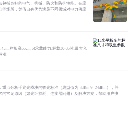
点包括良好的电气、机械、防火和防护性能。在应
心等场所，凭借自身优势满足不同领域对电力供应
5m,栏板高55cm b)承载能力:标载30-35吨,最大允
标准
点分析千兆光模块的收光标准（典型值为-3dBm至-24dBm），并
常的常见原因（如光纤损耗、连接器问题）及解决方案，帮助用户快