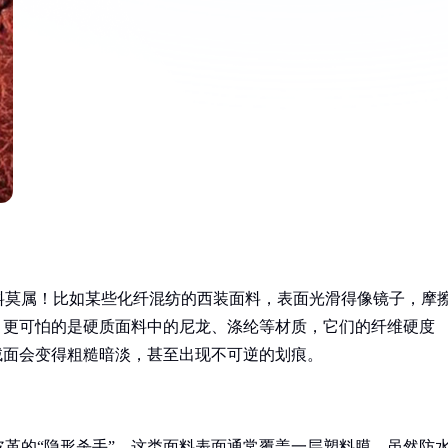
料莫属！比如某些化纤混纺的西装面料，表面光滑得像镜子，摩
。更可怕的是硬质面料中的尼龙、涤纶等材质，它们的纤维硬度
绒面会变得粗糙暗淡，甚至出现不可逆的划痕。
革的“隐形杀手”。这类面料表面通常覆盖一层塑料膜，虽然防