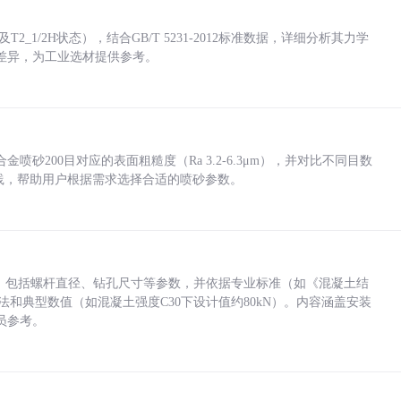
_1/2H状态），结合GB/T 5231-2012标准数据，详细分析其力学
差异，为工业选材提供参考。
砂200目对应的表面粗糙度（Ra 3.2-6.3μm），并对比不同目数
业实践，帮助用户根据需求选择合适的喷砂参数。
力，包括螺杆直径、钻孔尺寸等参数，并依据专业标准（如《混凝土结
方法和典型数值（如混凝土强度C30下设计值约80kN）。内容涵盖安装
员参考。