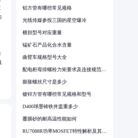
铝方管有哪些常见规格
革
的
光线传媒参投三国的星空爆冷
横担型号对应重量
锰矿石产品化合水含量
布
曲臂车规格型号大全
滋
配电柜母排螺栓力矩要求及连接规范详
解
膨胀螺丝尺寸是多少
镀锌方管有哪些常见规格和型号
D400球墨铸铁井盖重多少
覆膜砂的耐高温性能如何
RU7088R功率MOSFET特性解析及其在
可调电源设计中的实践