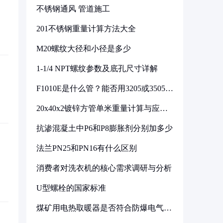
不锈钢通风 管道施工
201不锈钢重量计算方法大全
M20螺纹大径和小径是多少
1-1/4 NPT螺纹参数及底孔尺寸详解
F1010E是什么管？能否用3205或3505代
换
20x40x2镀锌方管单米重量计算与应用
分析
抗渗混凝土中P6和P8膨胀剂分别加多少
法兰PN25和PN16有什么区别
消费者对洗衣机的核心需求调研与分析
U型螺栓的国家标准
煤矿用电热取暖器是否符合防爆电气设
备标准