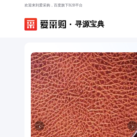
欢迎来到爱采购，百度旗下B2B平台
寻源宝典
‹
›