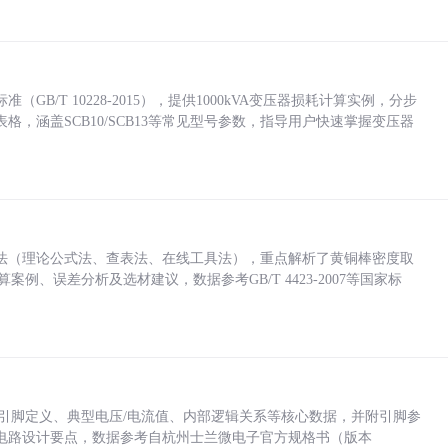
/T 10228-2015），提供1000kVA变压器损耗计算实例，分步
，涵盖SCB10/SCB13等常见型号参数，指导用户快速掌握变压器
法（理论公式法、查表法、在线工具法），重点解析了黄铜棒密度取
计算案例、误差分析及选材建议，数据参考GB/T 4423-2007等国家标
括各引脚定义、典型电压/电流值、内部逻辑关系等核心数据，并附引脚参
电路设计要点，数据参考自杭州士兰微电子官方规格书（版本