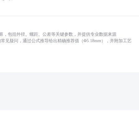
底孔计算，包括外径、螺距、公差等关键参数，并提供专业数据来源
孔尺寸的常见疑问，通过公式推导给出精确推荐值（Φ5.18mm），并附加工艺
药品医疗器械网络信息服务备案(京)网药械信息备字（2021）第00159号