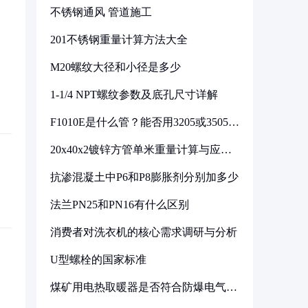
不锈钢通风 管道施工
201不锈钢重量计算方法大全
M20螺纹大径和小径是多少
1-1/4 NPT螺纹参数及底孔尺寸详解
F1010E是什么管？能否用3205或3505代
换
20x40x2镀锌方管单米重量计算与应用
分析
抗渗混凝土中P6和P8膨胀剂分别加多少
法兰PN25和PN16有什么区别
消费者对洗衣机的核心需求调研与分析
U型螺栓的国家标准
煤矿用电热取暖器是否符合防爆电气设
备标准