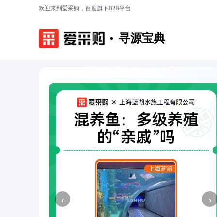
欢迎来到爱采购，百度旗下B2B平台
寻源宝典
‹
›