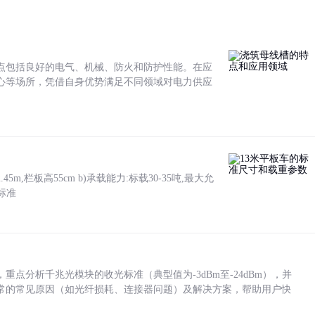
点包括良好的电气、机械、防火和防护性能。在应
心等场所，凭借自身优势满足不同领域对电力供应
5m,栏板高55cm b)承载能力:标载30-35吨,最大允
标准
点分析千兆光模块的收光标准（典型值为-3dBm至-24dBm），并
常的常见原因（如光纤损耗、连接器问题）及解决方案，帮助用户快