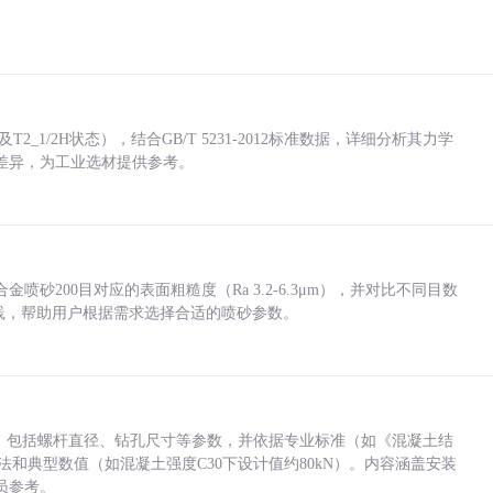
_1/2H状态），结合GB/T 5231-2012标准数据，详细分析其力学
差异，为工业选材提供参考。
砂200目对应的表面粗糙度（Ra 3.2-6.3μm），并对比不同目数
业实践，帮助用户根据需求选择合适的喷砂参数。
力，包括螺杆直径、钻孔尺寸等参数，并依据专业标准（如《混凝土结
方法和典型数值（如混凝土强度C30下设计值约80kN）。内容涵盖安装
员参考。