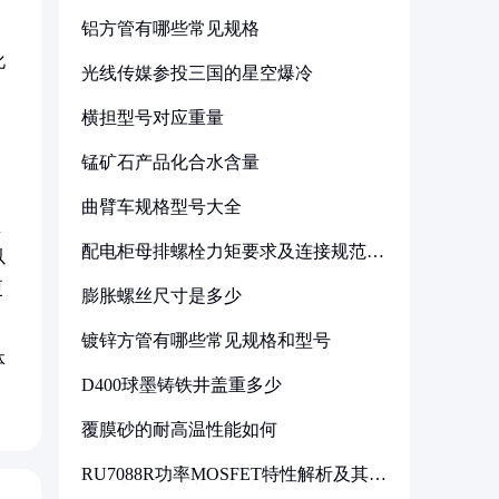
铝方管有哪些常见规格
，
化
光线传媒参投三国的星空爆冷
横担型号对应重量
锰矿石产品化合水含量
曲臂车规格型号大全
里
配电柜母排螺栓力矩要求及连接规范详
以
解
更
膨胀螺丝尺寸是多少
镀锌方管有哪些常见规格和型号
体
D400球墨铸铁井盖重多少
覆膜砂的耐高温性能如何
RU7088R功率MOSFET特性解析及其在
可调电源设计中的实践