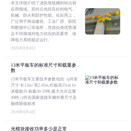
本文详细介绍了浇筑母线槽的特点和
应用领域。其特点包括良好的电气、
机械、防火和防护性能。在应用上，
广泛用于商业建筑、工业厂房、医院
和数据中心等场所，凭借自身优势满
足不同领域对电力供应的高要求，保
障电力系统稳定运行。
2026年8月4日
13米平板车的标准尺寸和载重参
数
13米平板车主要技术参数包括: a)外形
尺寸:长13m×宽2.45m,栏板高55cm b)
承载能力:标载30-35吨,最大允许总重
49吨 c)符合国家道路车辆外廓尺寸及
轴荷限值标准
2026年8月4日
光模块接收功率多少是正常