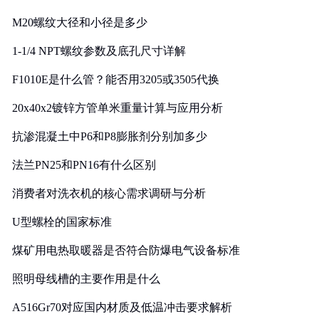
M20螺纹大径和小径是多少
1-1/4 NPT螺纹参数及底孔尺寸详解
F1010E是什么管？能否用3205或3505代换
20x40x2镀锌方管单米重量计算与应用分析
抗渗混凝土中P6和P8膨胀剂分别加多少
法兰PN25和PN16有什么区别
消费者对洗衣机的核心需求调研与分析
U型螺栓的国家标准
煤矿用电热取暖器是否符合防爆电气设备标准
照明母线槽的主要作用是什么
A516Gr70对应国内材质及低温冲击要求解析