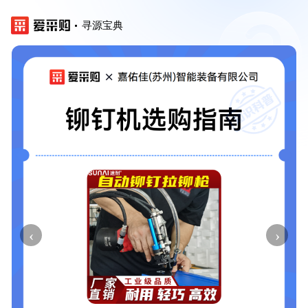
寻源宝典
‹
›