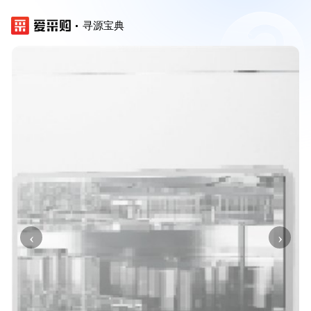
寻源宝典
‹
›