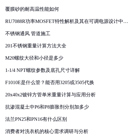
覆膜砂的耐高温性能如何
RU7088R功率MOSFET特性解析及其在可调电源设计中的
实践
不锈钢通风 管道施工
201不锈钢重量计算方法大全
M20螺纹大径和小径是多少
1-1/4 NPT螺纹参数及底孔尺寸详解
F1010E是什么管？能否用3205或3505代换
20x40x2镀锌方管单米重量计算与应用分析
抗渗混凝土中P6和P8膨胀剂分别加多少
法兰PN25和PN16有什么区别
消费者对洗衣机的核心需求调研与分析