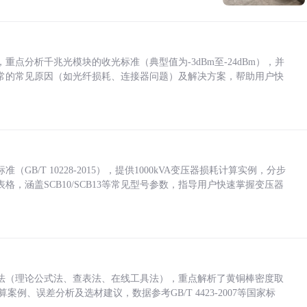
点分析千兆光模块的收光标准（典型值为-3dBm至-24dBm），并
常的常见原因（如光纤损耗、连接器问题）及解决方案，帮助用户快
/T 10228-2015），提供1000kVA变压器损耗计算实例，分步
，涵盖SCB10/SCB13等常见型号参数，指导用户快速掌握变压器
法（理论公式法、查表法、在线工具法），重点解析了黄铜棒密度取
计算案例、误差分析及选材建议，数据参考GB/T 4423-2007等国家标