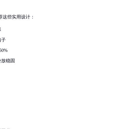
荐这些实用设计：
形
箱子
0%
叠放稳固