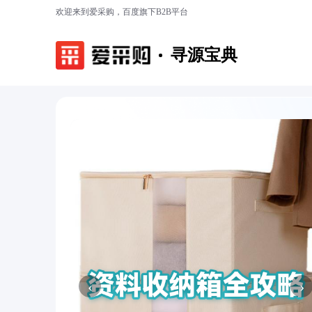
欢迎来到爱采购，百度旗下B2B平台
寻源宝典
‹
›