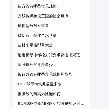
铝方管有哪些常见规格
光线传媒参投三国的星空爆冷
横担型号对应重量
锰矿石产品化合水含量
曲臂车规格型号大全
配电柜母排螺栓力矩要求及连接规范详
解
膨胀螺丝尺寸是多少
镀锌方管有哪些常见规格和型号
D400球墨铸铁井盖重多少
覆膜砂的耐高温性能如何
RU7088R功率MOSFET特性解析及其在
可调电源设计中的实践