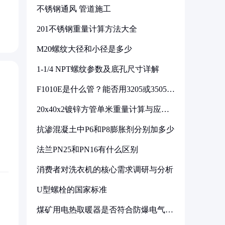
不锈钢通风 管道施工
201不锈钢重量计算方法大全
M20螺纹大径和小径是多少
1-1/4 NPT螺纹参数及底孔尺寸详解
F1010E是什么管？能否用3205或3505代
换
20x40x2镀锌方管单米重量计算与应用
分析
抗渗混凝土中P6和P8膨胀剂分别加多少
法兰PN25和PN16有什么区别
消费者对洗衣机的核心需求调研与分析
U型螺栓的国家标准
煤矿用电热取暖器是否符合防爆电气设
备标准