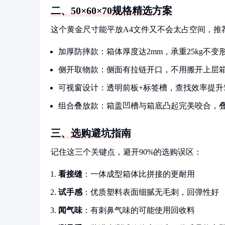
二、50×60×70规格精选方案
这个黄金尺寸能平放A4文件又不会太占空间，推
加厚防摔款：箱体厚度达2mm，承重25kg不变
侧开取物款：侧面有拉链开口，不用搬开上层
可视窗设计：透明前板+标签槽，查找效率提升5
组合叠放款：箱盖凹槽与箱底凸起完美咬合，
三、选购避坑指南
记住这三个关键点，避开90%的选购误区：
看接缝
：一体成型箱体比拼接的更耐用
试手感
：优质塑料表面细腻无毛刺，回弹性好
闻气味
：有刺鼻气味的可能使用回收料