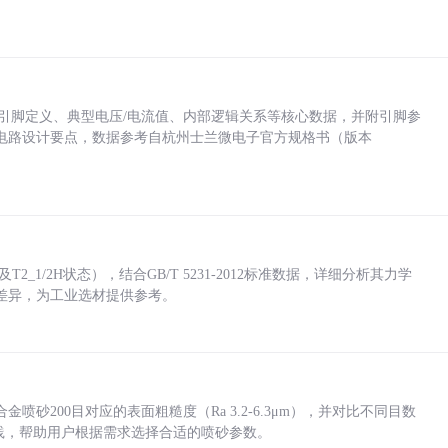
括各引脚定义、典型电压/电流值、内部逻辑关系等核心数据，并附引脚参
电路设计要点，数据参考自杭州士兰微电子官方规格书（版本
_1/2H状态），结合GB/T 5231-2012标准数据，详细分析其力学
差异，为工业选材提供参考。
砂200目对应的表面粗糙度（Ra 3.2-6.3μm），并对比不同目数
业实践，帮助用户根据需求选择合适的喷砂参数。