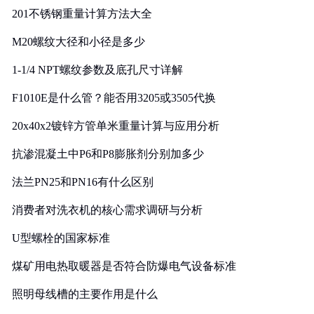
201不锈钢重量计算方法大全
M20螺纹大径和小径是多少
1-1/4 NPT螺纹参数及底孔尺寸详解
F1010E是什么管？能否用3205或3505代换
20x40x2镀锌方管单米重量计算与应用分析
抗渗混凝土中P6和P8膨胀剂分别加多少
法兰PN25和PN16有什么区别
消费者对洗衣机的核心需求调研与分析
U型螺栓的国家标准
煤矿用电热取暖器是否符合防爆电气设备标准
照明母线槽的主要作用是什么