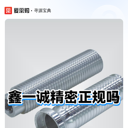
寻源宝典
‹
›